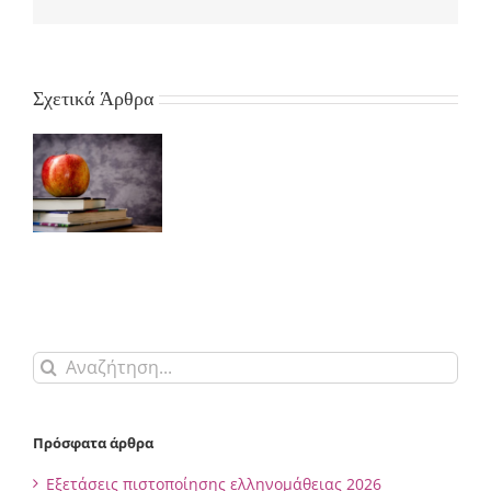
Σχετικά Άρθρα
α
ής
 –
ς
Αναζήτηση
για:
Πρόσφατα άρθρα
Εξετάσεις πιστοποίησης ελληνομάθειας 2026