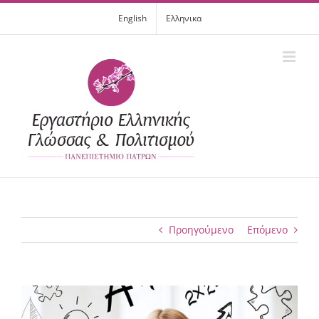
Μετάβαση
English
Ελληνικα
στο
περιεχόμενο
Προηγούμενο
Επόμενο
Προβολή
μεγαλύτερης